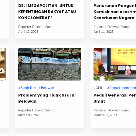
DELI MEGAPOLITAN: UNTUK
Penurunan Pengen
KEPENTINGAN RAKYAT ATAU
Kemiskinan ekstrim
KONGLOMERAT?
Keseriusan Negara 
Pertanyakan?
Problem yang Tidak Usai di
Peduli Generasi P
Belawan
Umat