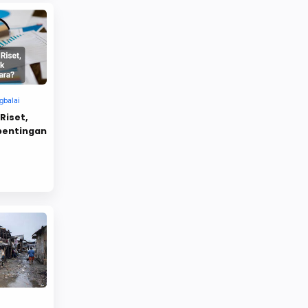
Agenda dakwah
Agung Wisnuwardana
Agus Suryana
Ahlu Sunnah
Ahlul Qur'an
Ahmad Khozinuddin
Ahok
aidil akbar
AJUKAN KASASI
Akbar
Riset,
akhir tahun
akhir zaman
pentingan
Akhlak
Akse Bela Tauhid
Aksi
Aksi Bela Al Qur'an
Aksi Bela Islam
Aksi Bela Palestina
Aksi Bela Rempang Galang
Aksi Bela Tauhid
Aksi Bela Uighur
Aksi Mahasiswa
Aksi Solidaritas
Aksi Uighur
Aktivis 98
aktivis dakwah
Aktivis Muslimah
Aktivis Tanjungbalai