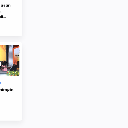
tasan
Al Qur'an
Al qur'an di robek
,
di
Al Qur'an Dinista
Al Zaytun
Al-Qur'an
Aliansi Umat Isam
aliansi umat islam
AliansiOrmasislam
Alquran
Amerika
Amil Zakat
Amin Rais
Amir Hizbut Tahrir
AMMBU
AMMPERA
Anak
Anak - anak
Anak bangsa kapitalisme rusak
emimpin
Anak Indonesia
Anak Medan
Anak muslim
anak negeri
Anak Punk
Anak Shalat
Anak shaleh
Anak soleh