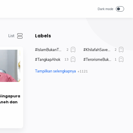
Labels
#IslamBukanTerorisme
#KhilafahSaveUighur
#TangkapAhok
#TerorismeBukanIslam
#TolakAhok
#TolakModerasiBeragama
#TolakPemimpinKafir
1 Muharrahm 1447 H
1 Muharram 1444 H
17 + 8
Singapura
2019
80 tahun merdeka
 Aneh dan
Abdul Somad
Aborsi
Adab
Administrasi
Adzan
Agenda