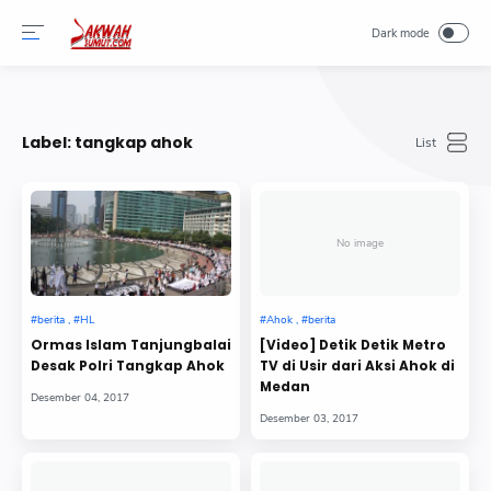
-->
Label:
tangkap ahok
No image
Ormas Islam Tanjungbalai
[Video] Detik Detik Metro
Desak Polri Tangkap Ahok
TV di Usir dari Aksi Ahok di
Medan