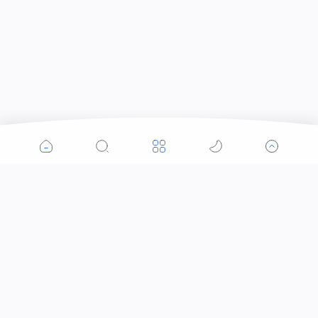
Labels
#IslamBukanTerorisme
#KhilafahSaveUighur
#TangkapAhok
#TerorismeBukanIslam
#TolakAhok
#TolakModerasiBeragama