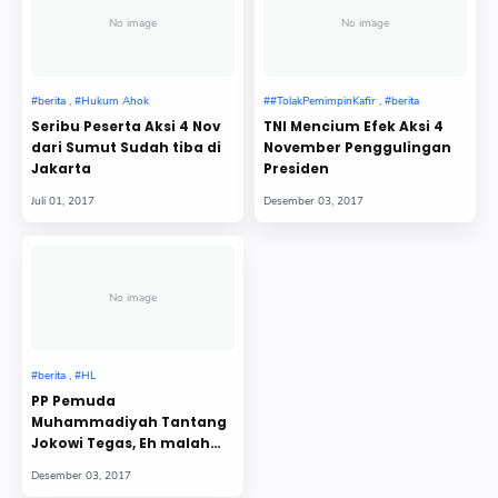
No image
No image
Seribu Peserta Aksi 4 Nov
TNI Mencium Efek Aksi 4
dari Sumut Sudah tiba di
November Penggulingan
Jakarta
Presiden
No image
PP Pemuda
Muhammadiyah Tantang
Jokowi Tegas, Eh malah
Jokowi 'Ga Nyambung'