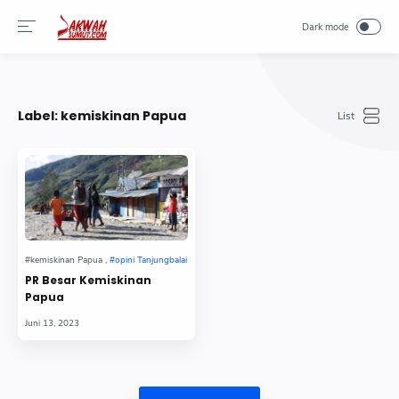
-->
Label:
kemiskinan Papua
PR Besar Kemiskinan
Papua