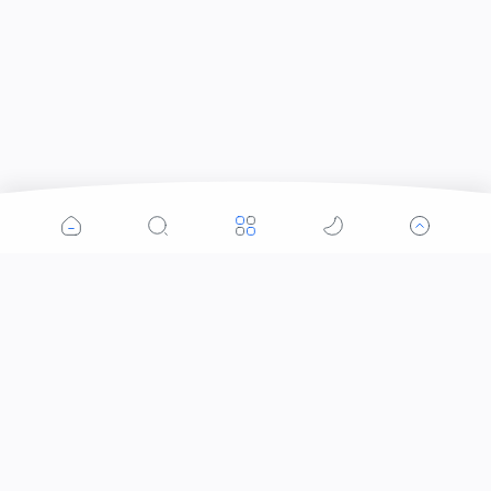
Labels
#IslamBukanTerorisme
#KhilafahSaveUighur
#TangkapAhok
#TerorismeBukanIslam
#TolakAhok
#TolakModerasiBeragama