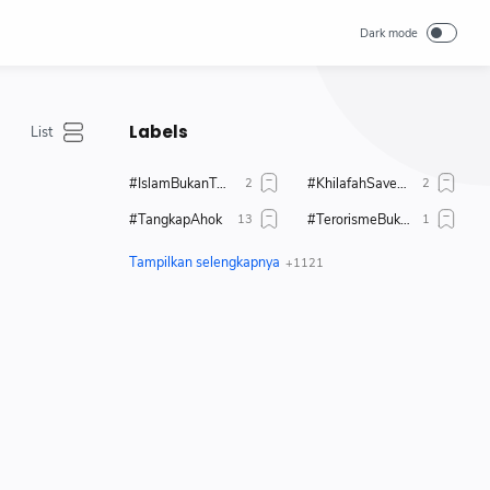
Labels
#IslamBukanTerorisme
#KhilafahSaveUighur
#TangkapAhok
#TerorismeBukanIslam
#TolakAhok
#TolakModerasiBeragama
#TolakPemimpinKafir
1 Muharrahm 1447 H
1 Muharram 1444 H
17 + 8
2019
80 tahun merdeka
Abdul Somad
Aborsi
Adab
Administrasi
Adzan
Agenda