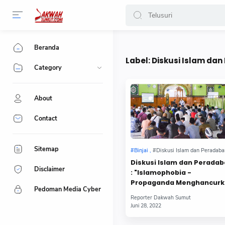
-->
Beranda
Label:
Diskusi Islam da
Category
About
Contact
Sitemap
Diskusi Islam dan Perada
Disclaimer
: "Islamophobia -
Propaganda Menghancurk
Pedoman Media Cyber
Islam"