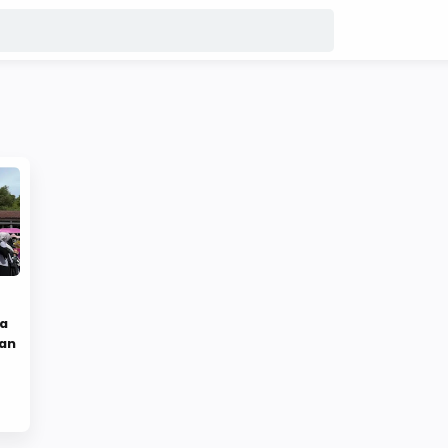
la
kan