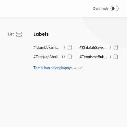
Labels
#IslamBukanTerorisme
#KhilafahSaveUighur
#TangkapAhok
#TerorismeBukanIslam
#TolakAhok
#TolakModerasiBeragama
#TolakPemimpinKafir
1 Muharrahm 1447 H
1 Muharram 1444 H
17 + 8
2019
80 tahun merdeka
Abdul Somad
Aborsi
Adab
Administrasi
Adzan
Agenda