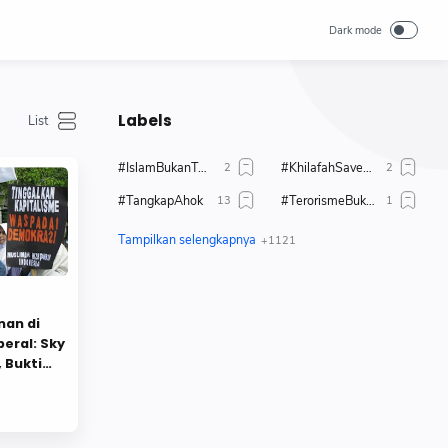
Labels
#IslamBukanTerorisme
#KhilafahSaveUighur
#TangkapAhok
#TerorismeBukanIslam
#TolakAhok
#TolakModerasiBeragama
#TolakPemimpinKafir
1 Muharrahm 1447 H
1 Muharram 1444 H
17 + 8
an di
2019
80 tahun merdeka
beral: Sky
 Bukti
Abdul Somad
Aborsi
Adab
Administrasi
Adzan
Agenda