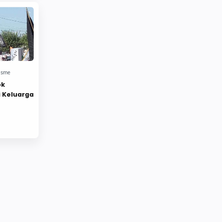
Agenda dakwah
Agung Wisnuwardana
Agus Suryana
Ahlu Sunnah
Ahlul Qur'an
Ahmad Khozinuddin
Ahok
aidil akbar
AJUKAN KASASI
Akbar
ok
akhir tahun
akhir zaman
 Keluarga
Akhlak
Akse Bela Tauhid
Aksi
Aksi Bela Al Qur'an
Aksi Bela Islam
Aksi Bela Palestina
Aksi Bela Rempang Galang
Aksi Bela Tauhid
Aksi Bela Uighur
Aksi Mahasiswa
Aksi Solidaritas
Aksi Uighur
Aktivis 98
aktivis dakwah
Aktivis Muslimah
Aktivis Tanjungbalai