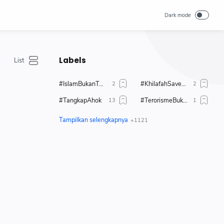
Labels
#IslamBukanTerorisme
#KhilafahSaveUighur
#TangkapAhok
#TerorismeBukanIslam
#TolakAhok
#TolakModerasiBeragama
#TolakPemimpinKafir
1 Muharrahm 1447 H
1 Muharram 1444 H
17 + 8
2019
80 tahun merdeka
Abdul Somad
Aborsi
Adab
Administrasi
Adzan
Agenda