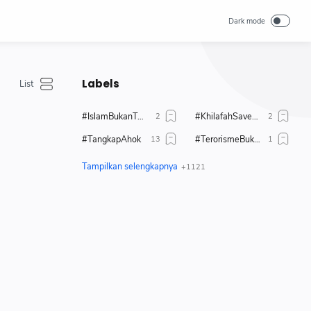
Labels
#IslamBukanTerorisme
#KhilafahSaveUighur
#TangkapAhok
#TerorismeBukanIslam
#TolakAhok
#TolakModerasiBeragama
#TolakPemimpinKafir
1 Muharrahm 1447 H
1 Muharram 1444 H
17 + 8
2019
80 tahun merdeka
Abdul Somad
Aborsi
Adab
Administrasi
Adzan
Agenda